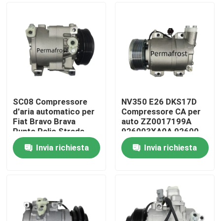
SC08 Compressore
NV350 E26 DKS17D
d'aria automatico per
Compressore CA per
Fiat Bravo Brava
auto ZZ0017199A
Punto Palio Strada
926003XA0A 92600-
Lancia Stilo Punto
3XA0A
Invia richiesta
Invia richiesta
442100-0281
Casa
442100-0284
447100-1560
Chi siamo
Contatti