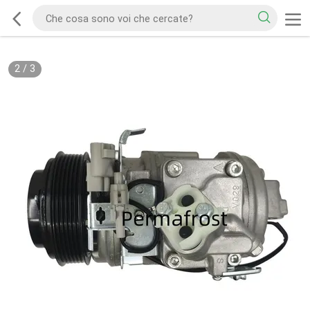
2
/
3