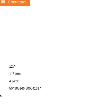
Contattaci
12V
115 mm
4 pezzi
504305146 500341617
a