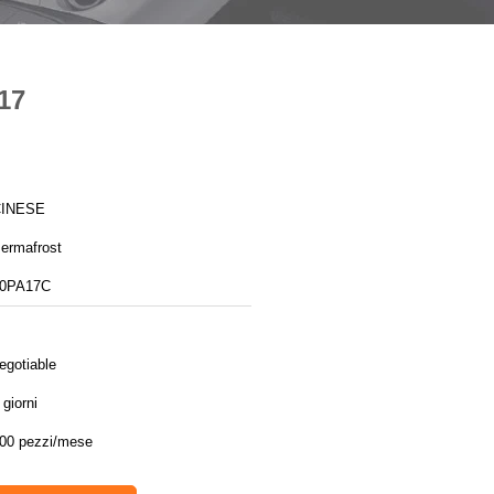
17
CINESE
ermafrost
0PA17C
egotiable
 giorni
00 pezzi/mese