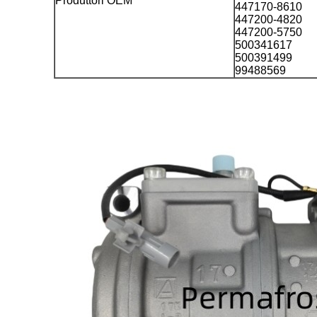
Produttori OEM
447170-8610
447200-4820
447200-5750
500341617
500391499
99488569