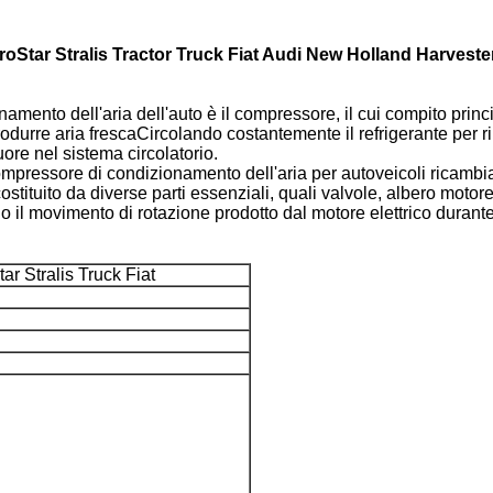
Star Stralis Tractor Truck Fiat Audi New Holland Harvest
namento dell'aria dell'auto è il compressore, il cui compito princi
rodurre aria frescaCircolando costantemente il refrigerante per r
uore nel sistema circolatorio.
compressore di condizionamento dell'aria per autoveicoli ricamb
tituito da diverse parti essenziali, quali valvole, albero motore
 il movimento di rotazione prodotto dal motore elettrico durante
ar Stralis Truck Fiat