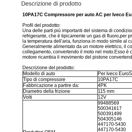
Descrizione di prodotto
10PA17C Compressore per auto AC per Iveco Euro
Profil del prodotto:
Una delle parti più importanti del sistema di condizio
refrigerante, che è tipicamente un gas di fluoro,per p
la temperatura dell'aria, funziona in modo simile al c
Generalmente alimentato da un motore elettrico, il 
collegamento, convertendo il moto nel moto.Esso è cos
motore ricambia il movimento del pistone convertendo
Descrizione del prodotto:
Modello di auto
Per Iveco EuroSt
Tipo di compressore
10PA17C
Fabbricazione a partire da:
4PK
Diametro della frizione
115 mm
Volti
12V
99488569
500341617
500391499
504305146
447170-5430
447170-5430