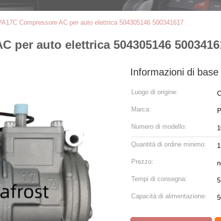
PA17C Compressore AC per auto elettrica 504305146 500341617
 per auto elettrica 504305146 5003416
Informazioni di base
Luogo di origine:
Marca:
P
Numero di modello:
1
Quantità di ordine minimo:
1
Prezzo:
n
Tempi di consegna:
5
Capacità di alimentazione:
5