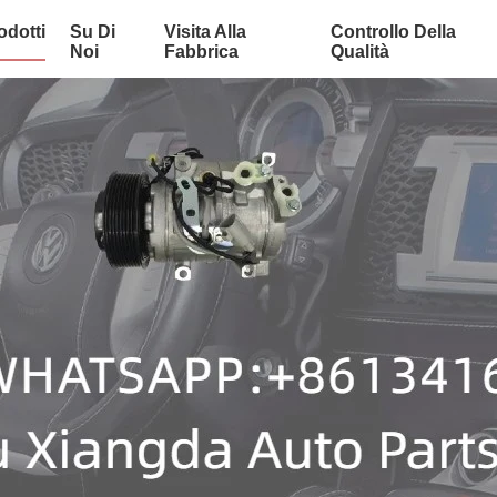
odotti
Su Di
Visita Alla
Controllo Della
Noi
Fabbrica
Qualità