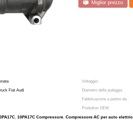
Miglior prezzo
onata
Voltaggio:
ruck Fiat Audi
Diametro della puleggia:
Fabbricazione a partire da::
Produttori OEM:
10PA17C
10PA17C Compressore
Compressore AC per auto elettric
,
,