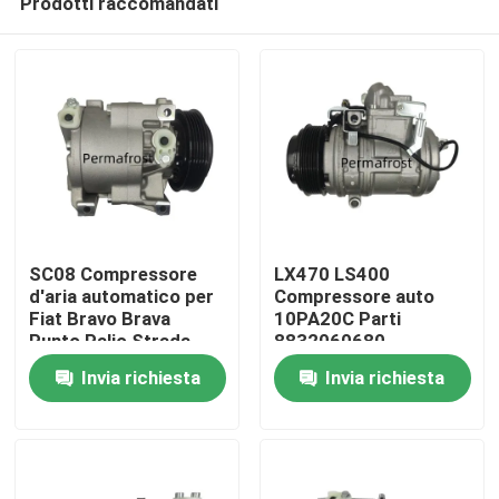
Prodotti raccomandati
SC08 Compressore
LX470 LS400
d'aria automatico per
Compressore auto
Fiat Bravo Brava
10PA20C Parti
Punto Palio Strada
8832060680
Casa.
Lancia Stilo Punto
8832060681
Invia richiesta
Invia richiesta
442100-0281
442100-0284
Prodotti
447100-1560
Su di noi