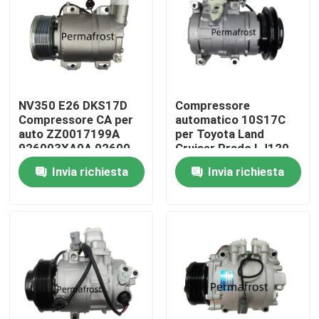
Visita alla fabbrica
Controllo della qualità
NV350 E26 DKS17D
Compressore
Compressore CA per
automatico 10S17C
Contattaci
auto ZZ0017199A
per Toyota Land
926003XA0A 92600-
Cruiser Prado LJ120
3XA0A
Hiace
Invia richiesta
Invia richiesta
Chiedi un preventivo
Compressore di aria condizionata
Compressore automatico di corrente alternata
Compressore di aria condizionata