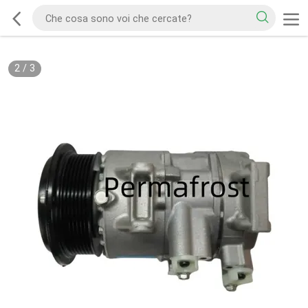
2
/
3