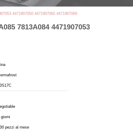
71907053 4471907050 4471907065 4471907069
3A085 7813A084 4471907053
ina
ermafrost
0S17C
egotiable
 giorni
00 pezzi al mese