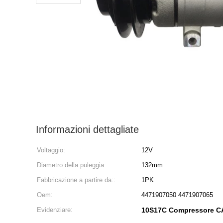
Informazioni dettagliate
Voltaggio:
12V
Diametro della puleggia:
132mm
Fabbricazione a partire da::
1PK
Oem:
4471907050 4471907065
Evidenziare:
10S17C Compressore CA