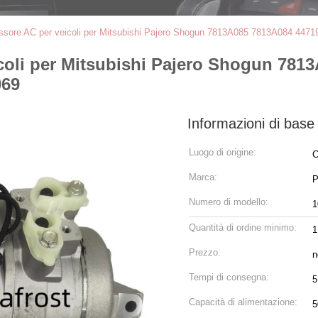
sore AC per veicoli per Mitsubishi Pajero Shogun 7813A085 7813A084 44
oli per Mitsubishi Pajero Shogun 781
069
Informazioni di base
Luogo di origine:
C
Marca:
P
Numero di modello:
1
Quantità di ordine minimo:
1
Prezzo:
n
Tempi di consegna:
5
Capacità di alimentazione:
5