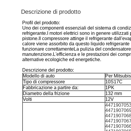
Descrizione di prodotto
Profil del prodotto:
Uno dei componenti essenziali del sistema di condizi
refrigerante.I motori elettrici sono in genere utilizz
pistone.Il compressore attinge il refrigerante dall'ev
calore viene assorbito da questo liquido refrigeran
funzionare correttamenteLa pulizia del condensatore e
manutenzione.L'efficienza e le prestazioni dei compr
alternative ecologiche ed energetiche.
Descrizione del prodotto:
Modello di auto
Per Mitsubi
Tipo di compressore
10S17C
Fabbricazione a partire da:
1PK
Diametro della frizione
132 mm
Volti
12V
447190705
447190706
447190706
447190706
447190706