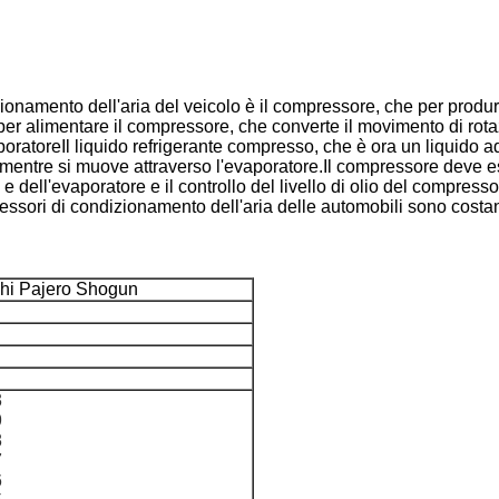
onamento dell'aria del veicolo è il compressore, che per produrr
ati per alimentare il compressore, che converte il movimento di r
aporatoreIl liquido refrigerante compresso, che è ora un liquido a
te mentre si muove attraverso l'evaporatore.Il compressore deve
 dell'evaporatore e il controllo del livello di olio del compress
essori di condizionamento dell'aria delle automobili sono costa
shi Pajero Shogun
3
9
8
7
6