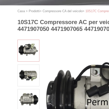
Casa
>
Prodotti
>
Compressore CA del veicolo
>
10S17C Compres
10S17C Compressore AC per veic
4471907050 4471907065 4471907