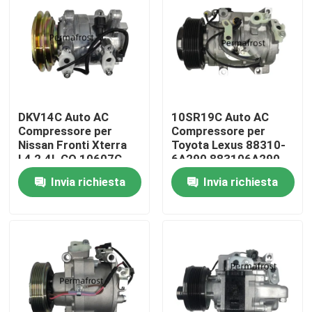
Prodotti
Compressore di aria condizionata
DKV14C Auto AC
10SR19C Auto AC
Compressore automatico di corrente alternata
Compressore per
Compressore per
Nissan Fronti Xterra
Toyota Lexus 88310-
L4 2.4L CO 10607C
6A290 883106A290
Compressore di aria condizionata
926008B400 92600-
447260-0010
Invia richiesta
Invia richiesta
3S510
4472600010
compressore d'aria automatico
Compressore CA del veicolo
Compressore di aria condizionata per auto