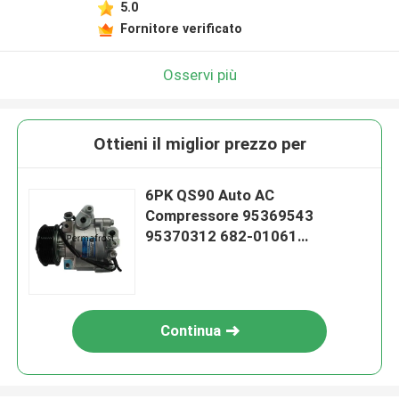
5.0
Fornitore verificato
Osservi più
Ottieni il miglior prezzo per
6PK QS90 Auto AC
Compressore 95369543
95370312 682-01061
95059820
Continua