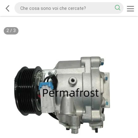
2
/
3