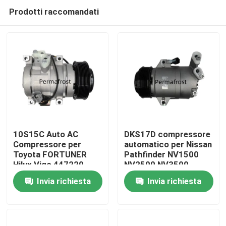
Prodotti raccomandati
10S15C Auto AC
DKS17D compressore
Compressore per
automatico per Nissan
Toyota FORTUNER
Pathfinder NV1500
Casa
Hilux Vigo 447220-
NV2500 NV3500
4713 447190-3170
92600-ZL90B 92600-
Invia richiesta
Invia richiesta
447190-3230
ZP80A
Chi siamo
Contatti